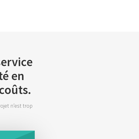
service
té en
coûts.
jet n’est trop