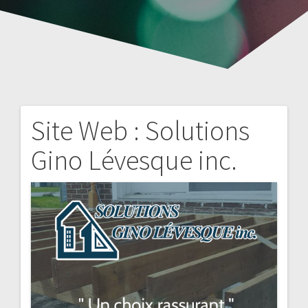
Site Web : Solutions
Navigation
Gino Lévesque inc.
de
l'article