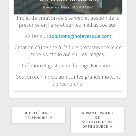
Projet de création de site web et gestion de la
présence en ligne et sur les médias sociaux.
Visitez au :
solutionsginolevesque.com
Création d’une site à l’allure professionnelle de
type portfolio axé sur les images.
Création et gestion de la page Facebook.
Gestion de l’indexation sur les grands moteurs
de recherche.
ARTICLE
ARTICLE
PRÉCÉDENT :
SUIVANT :
PROJET
PRÉCÉDENT :
SUIVANT :
DE
TÉLÉPHONIE IP
VIRTUALISATION
OPEN SOURCE